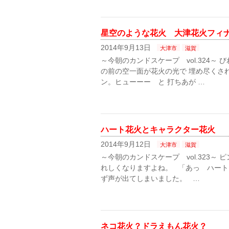
星空のような花火 大津花火フィ
2014年9月13日
大津市
滋賀
～今朝のカンドスケープ vol.324～
の前の空一面が花火の光で 埋め尽くさ
ン。ヒューーー と 打ちあが …
ハート花火とキャラクター花火
2014年9月12日
大津市
滋賀
～今朝のカンドスケープ vol.323～
れしくなりますよね。 「あっ ハート
ず声が出てしまいました。 …
ネコ花火？ドラえもん花火？