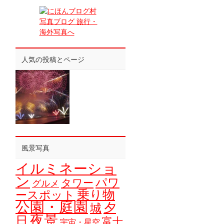
人気の投稿とページ
風景写真
イルミネーショ
ン
パワ
タワー
グルメ
乗り物
ースポット
公園・庭園
夕
城
夜景
日
富士
宇宙・星空