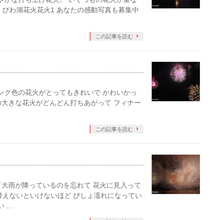
08 びわ湖花火花火1 あなたの感動写真も募集中
この記事を読む
 ピンク色の花火がとってもきれいで かわいかっ
の大きな花火がどんどん打ちあがって フィナー
この記事を読む
 『大雨が降っているのを忘れて 花火に見入って
替えないといけないほど びしょ濡れになってい
い …