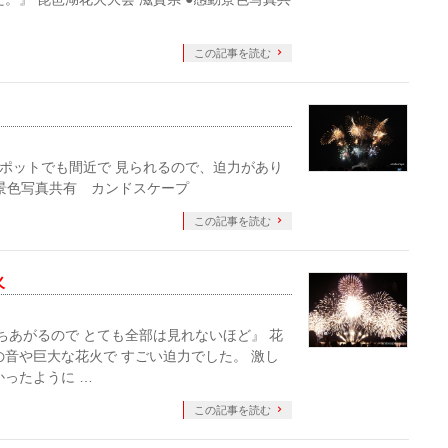
この記事を読む
ポットでも間近で 見られるので、迫力があり
動景色写真共有 カンドスケープ
この記事を読む
火
あがるので とても全部は見れないほど』 花
の音や巨大な花火で すごい迫力でした。 激し
かったように …
この記事を読む