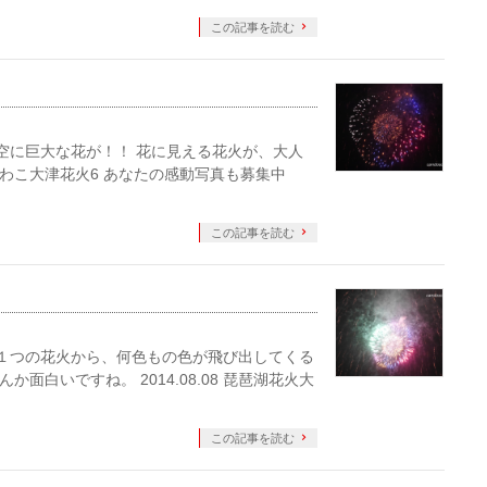
この記事を読む
 夜空に巨大な花が！！ 花に見える花火が、大人
8 びわこ大津花火6 あなたの感動写真も募集中
この記事を読む
～ 『１つの花火から、何色もの色が飛び出してくる
面白いですね。 2014.08.08 琵琶湖花火大
この記事を読む