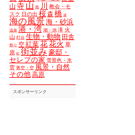
山
寺
川
山
教会・モ
島
橋
桜
森
スク
日の出
波
海の風景
海・砂浜
港・湾
火
滝
湖・池
温泉
生物・動物
田舎
山
灯台
花
花火
紅葉
空
草
祭り
街並み
豪邸・
原
虹
セレブの家
雪景色・氷
風景・自然
雲
青空・空
その他
高原
スポンサーリンク