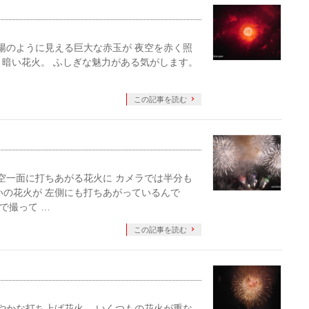
 太陽のように見える巨大な赤玉が 夜空を赤く照
 暗い花火。 ふしぎな魅力がある気がします。
この記事を読む
 『空一面に打ちあがる花火に カメラでは半分も
いの花火が 左側にも打ちあがっているんで
で撮って …
この記事を読む
 鮮やかな打ち上げ花火。 いくつもの花火が重な