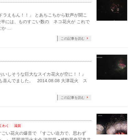
 「ドラえもん！！」 とあちこちから歓声が聞こ
後半には、ものすごい数の ネコ花火が これで
か …
この記事を読む
～ 『おいしそうな巨大なスイカ花火が空に！！』
んでました。 2014.08.08 大津花火 ス
この記事を読む
くわく
滋賀
すごい花火の爆音で 『すごい迫力で、思わず
。』 琵琶湖花火大会 滋賀県 ●感動景色写真共