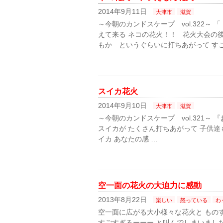
2014年9月11日
大津市
滋賀
～今朝のカンドスケープ vol.322～
えて来る ネコの花火！！ 花火大会の
もか というぐらいに打ちあがって すご
スイカ花火
2014年9月10日
大津市
滋賀
～今朝のカンドスケープ vol.321
スイカが たくさん打ちあがって 子供達も喜
イカ あなたの感 …
空一面の花火の大迫力に感動
2013年8月22日
楽しい
怒っている
わ
空一面に広がる大小様々な花火と もの
すごすぎるーーー と叫んでしまいました