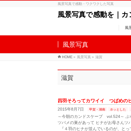
風景写真で感動・ワクワクした写真
風景写真で感動を｜カ
風
風景写真
HOME
»
風景写真
»
滋賀
滋賀
四羽そろってカワイイ つばめの
2015年8月7日
甲賀・湖南
ホッとした
～今朝のカンドスケープ vol.524～
ツバメの巣があって ヒナがお母さんツ
『４羽のヒナが並んでいるのが、とって