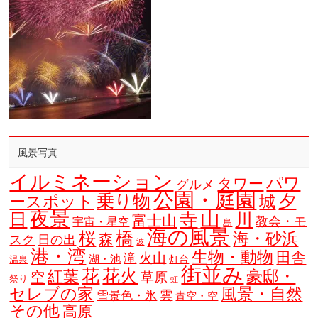
風景写真
イルミネーション
パワ
タワー
グルメ
公園・庭園
乗り物
夕
ースポット
城
夜景
山
寺
日
川
富士山
教会・モ
宇宙・星空
島
海の風景
橋
桜
海・砂浜
森
スク
日の出
波
港・湾
生物・動物
田舎
火山
滝
湖・池
灯台
温泉
街並み
花
花火
豪邸・
紅葉
空
草原
祭り
虹
セレブの家
風景・自然
雲
雪景色・氷
青空・空
その他
高原