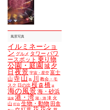
風景写真
イルミネーショ
ン
パワ
タワー
グルメ
乗り物
ースポット
公園・庭園
夕
城
夜景
日
富士
宇宙・星空
山
寺
川
山
教会・モ
島
橋
桜
森
スク
日の出
波
海の風景
海・砂浜
港・湾
火
滝
湖・池
温泉
生物・動物
田舎
山
灯台
花
花火
紅葉
空
草