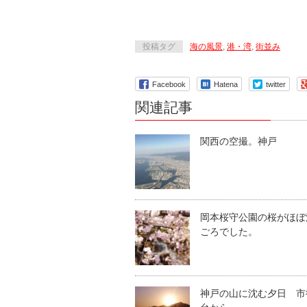
投稿タグ
海の風景
,
港・湾
,
街並み
Facebook
Hatena
twitter
関連記事
関西の空撮。神戸
岡本桜守公園の桜がほぼ
ごろでした。
神戸の山に沈む夕日 市