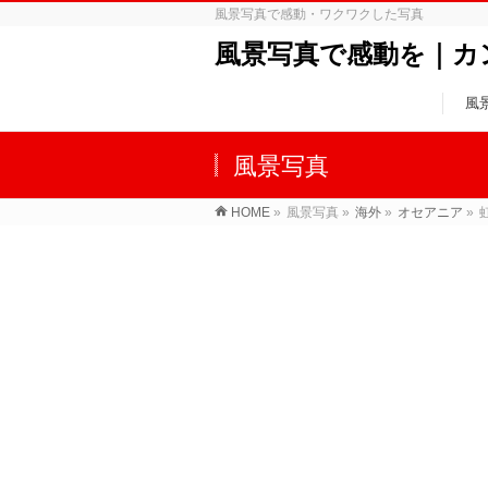
風景写真で感動・ワクワクした写真
風景写真で感動を｜カ
風
風景写真
HOME
»
風景写真
»
海外
»
オセアニア
»