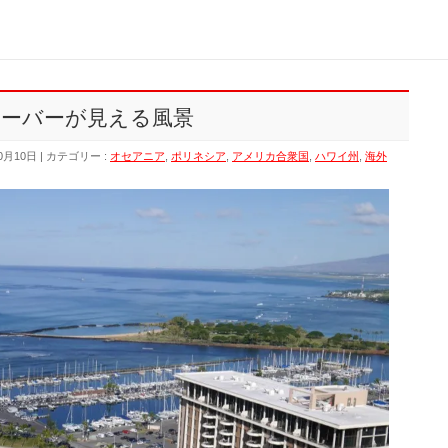
ーバーが見える風景
0月10日
カテゴリー :
オセアニア
,
ポリネシア
,
アメリカ合衆国
,
ハワイ州
,
海外