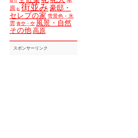
祭り
街並み
豪邸・
原
虹
セレブの家
雪景色・氷
風景・自然
雲
青空・空
その他
高原
スポンサーリンク