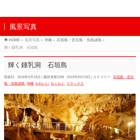
風景写真
HOME
»
風景写真
»
沖縄
»
石垣島・宮古島・先島諸島
»
輝く鍾乳洞 石垣島
輝く鍾乳洞 石垣島
投稿日 : 2016年9月19日
最終更新日時 : 2016年9月19日
カテゴリー :
石垣島・宮古
島・先島諸島
,
沖縄
,
かわいい
,
わくわく
,
リラックス