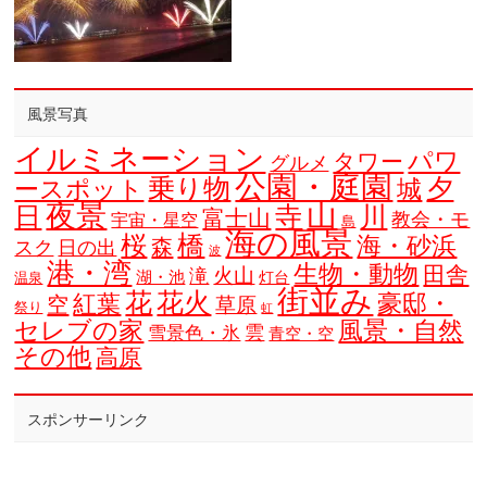
風景写真
イルミネーション
パワ
タワー
グルメ
公園・庭園
乗り物
夕
ースポット
城
夜景
山
寺
日
川
富士山
教会・モ
宇宙・星空
島
海の風景
橋
桜
海・砂浜
森
スク
日の出
波
港・湾
生物・動物
田舎
火山
滝
湖・池
灯台
温泉
街並み
花
花火
豪邸・
紅葉
空
草原
祭り
虹
セレブの家
風景・自然
雲
雪景色・氷
青空・空
その他
高原
スポンサーリンク