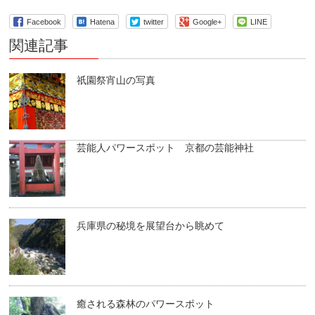
Facebook
Hatena
twitter
Google+
LINE
関連記事
祇園祭宵山の写真
芸能人パワースポット 京都の芸能神社
兵庫県の秘境を展望台から眺めて
癒される森林のパワースポット