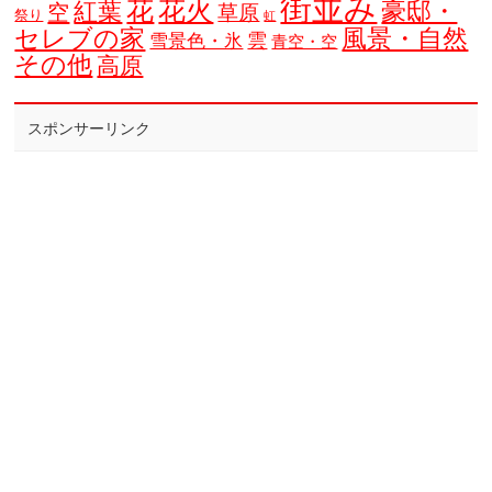
街並み
花
花火
豪邸・
紅葉
空
草原
祭り
虹
セレブの家
風景・自然
雲
雪景色・氷
青空・空
その他
高原
スポンサーリンク