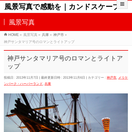
風景写真で感動を｜カンドスケープ
風景写真
HOME
»
風景写真
»
兵庫
»
神戸市
»
神戸サンタマリア号のロマンとライトアップ
神戸サンタマリア号のロマンとライトア
ップ
投稿日 : 2013年11月7日
最終更新日時 : 2013年11月6日
カテゴリー :
神戸市
,
メリケ
ンパーク・ハーバーランド
,
兵庫