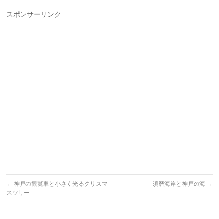
スポンサーリンク
←
神戸の観覧車と小さく光るクリスマ
須磨海岸と神戸の海
→
スツリー