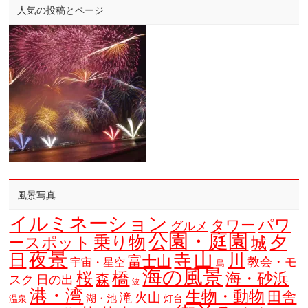
人気の投稿とページ
風景写真
イルミネーション
パワ
タワー
グルメ
公園・庭園
乗り物
夕
ースポット
城
夜景
山
寺
日
川
富士山
教会・モ
宇宙・星空
島
海の風景
橋
桜
海・砂浜
森
スク
日の出
波
港・湾
生物・動物
田舎
火山
滝
湖・池
灯台
温泉