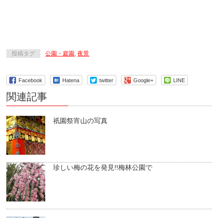
投稿タグ
公園・庭園
,
夜景
Facebook
Hatena
twitter
Google+
LINE
関連記事
祇園祭宵山の写真
珍しい梅の花を発見!!梅林公園で