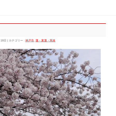
月18日
カテゴリー :
神戸市
,
灘・東灘・岡本