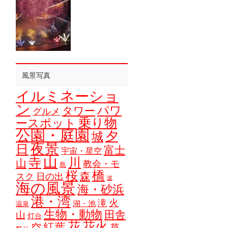
風景写真
イルミネーショ
ン
パワ
タワー
グルメ
乗り物
ースポット
公園・庭園
夕
城
夜景
日
富士
宇宙・星空
山
寺
川
山
教会・モ
島
橋
桜
森
スク
日の出
波
海の風景
海・砂浜
港・湾
火
滝
湖・池
温泉
生物・動物
田舎
山
灯台
花
花火
紅葉
空
草