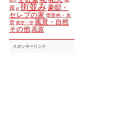
祭り
街並み
豪邸・
原
虹
セレブの家
雪景色・氷
風景・自然
雲
青空・空
その他
高原
スポンサーリンク