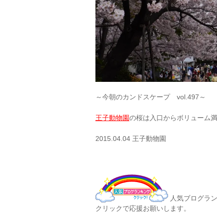
～今朝のカンドスケープ vol.497～
王子動物園
の桜は入口からボリューム
2015.04.04 王子動物園
人気ブログラン
クリックで応援お願いします。