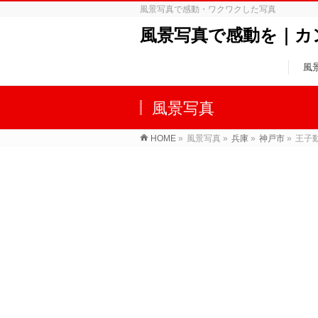
風景写真で感動・ワクワクした写真
風景写真で感動を｜カ
風
風景写真
HOME
»
風景写真
»
兵庫
»
神戸市
»
王子