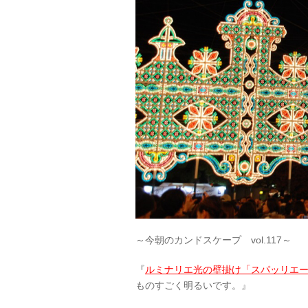
～今朝のカンドスケープ vol.117～
『
ルミナリエ光の壁掛け「スパッリエ
ものすごく明るいです。』