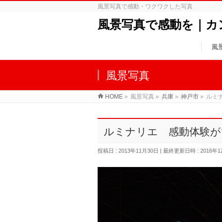
風景写真で感動・ワクワクした写真
風景写真で感動を｜カ
風
風景写真
HOME
»
風景写真
»
兵庫
»
神戸市
»
ルミ
ルミナリエ 感動体験が
投稿日 : 2013年11月30日
最終更新日時 : 2016年1