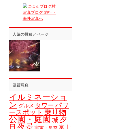
人気の投稿とページ
風景写真
イルミネーショ
ン
パワ
タワー
グルメ
乗り物
ースポット
公園・庭園
夕
城
夜景
日
富士
宇宙・星空