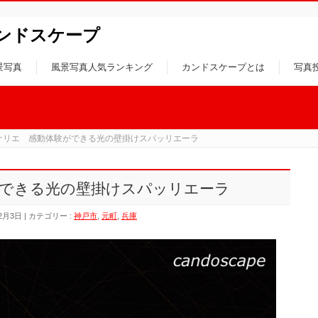
ンドスケープ
景写真
風景写真人気ランキング
カンドスケープとは
写真
ナリエ 感動体験ができる光の壁掛けスパッリエーラ
できる光の壁掛けスパッリエーラ
2月3日
カテゴリー :
神戸市
,
元町
,
兵庫