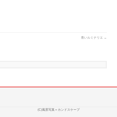
青いルミナリエ
→
(C)風景写真＝カンドスケープ