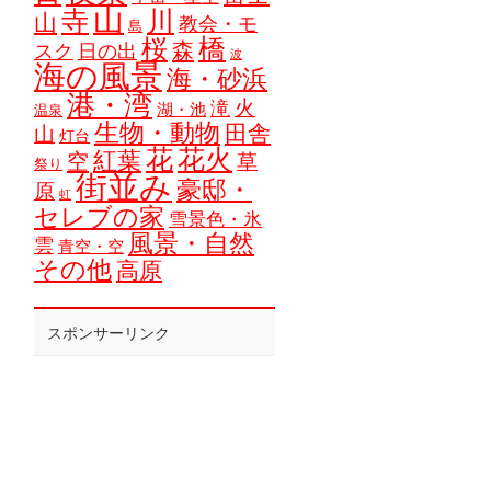
山
寺
川
山
教会・モ
島
橋
桜
森
スク
日の出
波
海の風景
海・砂浜
港・湾
火
滝
湖・池
温泉
生物・動物
田舎
山
灯台
花
花火
紅葉
空
草
祭り
街並み
豪邸・
原
虹
セレブの家
雪景色・氷
風景・自然
雲
青空・空
その他
高原
スポンサーリンク