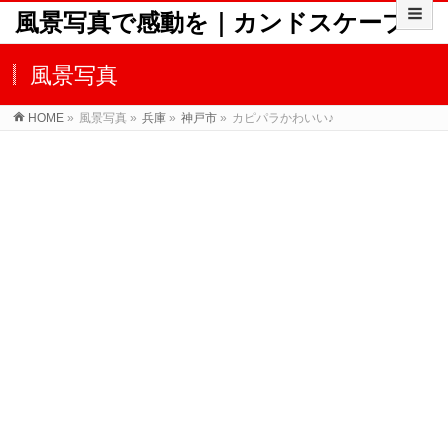
風景写真で感動を｜カンドスケープ
風景写真
HOME
»
風景写真
»
兵庫
»
神戸市
»
カピパラかわいい♪