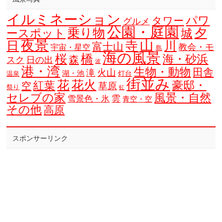
イルミネーション
パワ
タワー
グルメ
公園・庭園
乗り物
夕
ースポット
城
夜景
山
寺
日
川
富士山
教会・モ
宇宙・星空
島
海の風景
橋
桜
海・砂浜
森
スク
日の出
波
港・湾
生物・動物
田舎
火山
滝
湖・池
灯台
温泉
街並み
花
花火
豪邸・
紅葉
空
草原
祭り
虹
セレブの家
風景・自然
雲
雪景色・氷
青空・空
その他
高原
スポンサーリンク