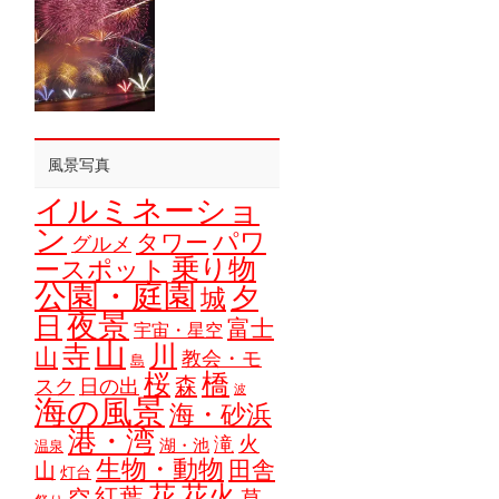
風景写真
イルミネーショ
ン
パワ
タワー
グルメ
乗り物
ースポット
公園・庭園
夕
城
夜景
日
富士
宇宙・星空
山
寺
川
山
教会・モ
島
橋
桜
森
スク
日の出
波
海の風景
海・砂浜
港・湾
火
滝
湖・池
温泉
生物・動物
田舎
山
灯台
花
花火
紅葉
空
草