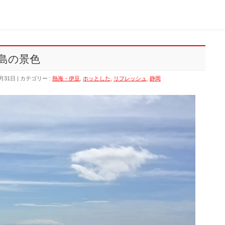
島の景色
月31日
カテゴリー :
熱海・伊豆
,
ホッとした
,
リフレッシュ
,
静岡