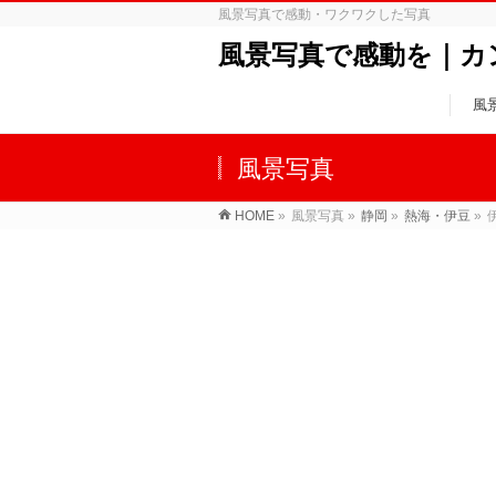
風景写真で感動・ワクワクした写真
風景写真で感動を｜カ
風
風景写真
HOME
»
風景写真
»
静岡
»
熱海・伊豆
»