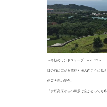
～今朝のカンドスケープ vol.533～
目の前に広がる森林と海の向こうに見
伊豆大島の景色。
『伊豆高原からの風景は空がとっても