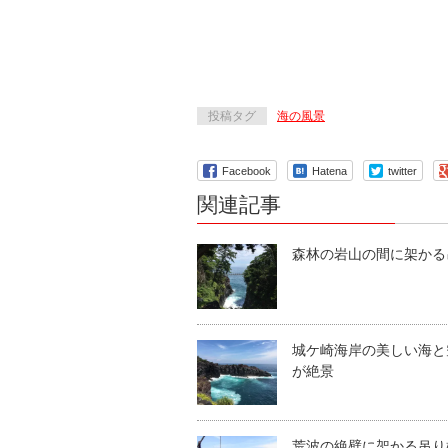
投稿タグ
海の風景
Facebook
Hatena
twitter
関連記事
森林の岩山の間に架かる
城ケ崎海岸の美しい海と
が絶景
荒波の絶壁に架かる吊り