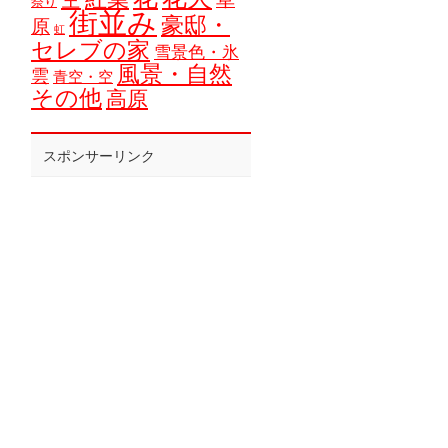
祭り
街並み
豪邸・
原
虹
セレブの家
雪景色・氷
風景・自然
雲
青空・空
その他
高原
スポンサーリンク