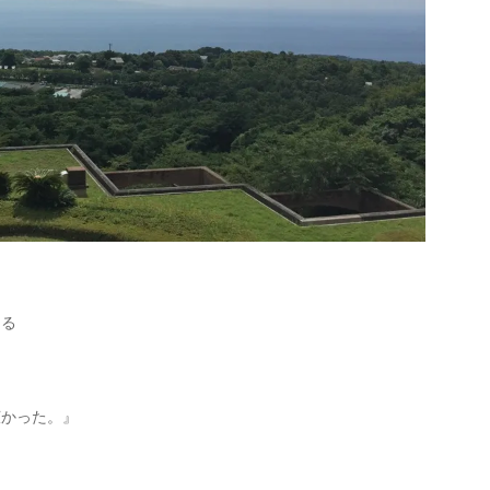
える
広かった。』