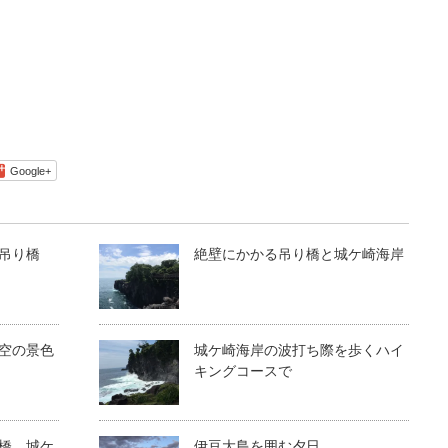
Google+
吊り橋
絶壁にかかる吊り橋と城ケ崎海岸
空の景色
城ケ崎海岸の波打ち際を歩くハイ
キングコースで
橋 城ケ
伊豆大島を囲む夕日