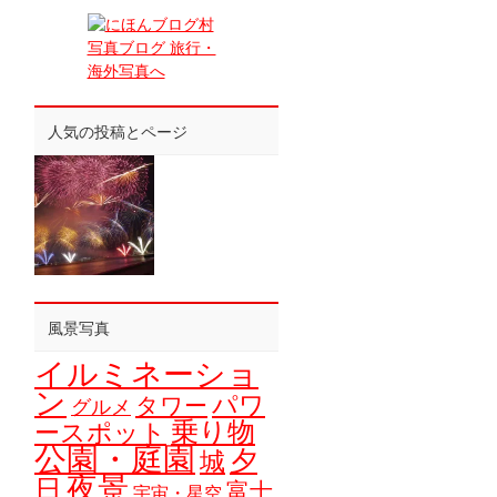
人気の投稿とページ
風景写真
イルミネーショ
ン
パワ
タワー
グルメ
乗り物
ースポット
公園・庭園
夕
城
夜景
日
富士
宇宙・星空