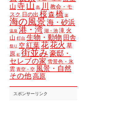
山
寺
川
山
教会・モ
島
橋
桜
森
スク
日の出
波
海の風景
海・砂浜
港・湾
火
滝
湖・池
温泉
生物・動物
田舎
山
灯台
花
花火
紅葉
空
草
祭り
街並み
豪邸・
原
虹
セレブの家
雪景色・氷
風景・自然
雲
青空・空
その他
高原
スポンサーリンク