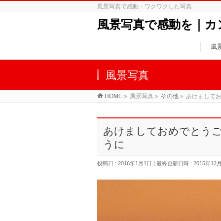
風景写真で感動・ワクワクした写真
風景写真で感動を｜カ
風
風景写真
HOME
»
風景写真
»
その他
»
あけまして
あけましておめでとう
うに
投稿日 : 2016年1月1日
最終更新日時 : 2015年12