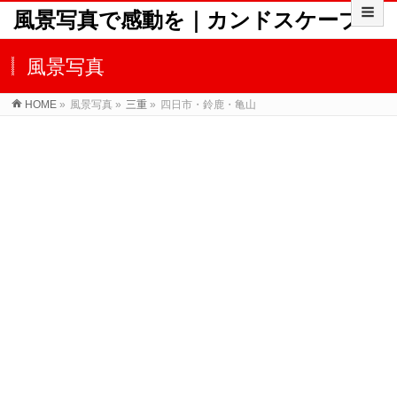
風景写真で感動を｜カンドスケープ
風景写真
HOME
»
風景写真
»
三重
»
四日市・鈴鹿・亀山