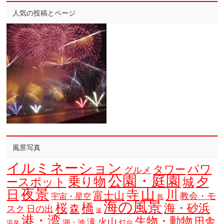
人気の投稿とページ
風景写真
イルミネーション
パワ
タワー
グルメ
公園・庭園
乗り物
夕
ースポット
城
夜景
山
寺
日
川
富士山
教会・モ
宇宙・星空
島
海の風景
橋
桜
海・砂浜
森
スク
日の出
波
港・湾
生物・動物
田舎
火山
滝
湖・池
灯台
温泉