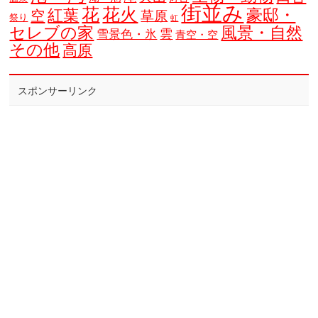
街並み
花
花火
豪邸・
紅葉
空
草原
祭り
虹
セレブの家
風景・自然
雲
雪景色・氷
青空・空
その他
高原
スポンサーリンク