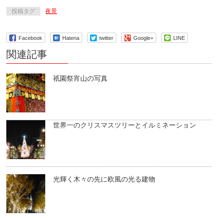
投稿タグ
夜景
Facebook
Hatena
twitter
Google+
LINE
関連記事
祇園祭宵山の写真
世界一のクリスマスツリーとイルミネーション
光輝く木々の先に欧風の光る建物