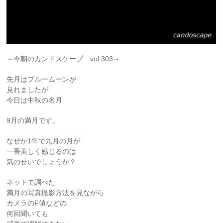
～今朝のカンドスケープ vol.303～
先月はブルームーンが
見れましたが
今日は中秋の名月
9月の満月です。
なぜか1年で九月の月が
一番美しく感じるのは
気のせいでしょうか？
ネットで調べた
満月の写真撮影方法を見ながら
カメラのF値などの
何回聞いても