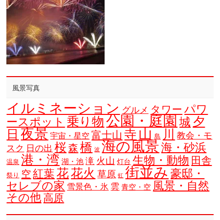
風景写真
イルミネーション
パワ
タワー
グルメ
公園・庭園
乗り物
夕
ースポット
城
夜景
山
寺
日
川
富士山
教会・モ
宇宙・星空
島
海の風景
橋
桜
海・砂浜
森
スク
日の出
波
港・湾
生物・動物
田舎
火山
滝
湖・池
灯台
温泉
街並み
花
花火
豪邸・
紅葉
空
草原
祭り
虹
セレブの家
風景・自然
雲
雪景色・氷
青空・空
その他
高原