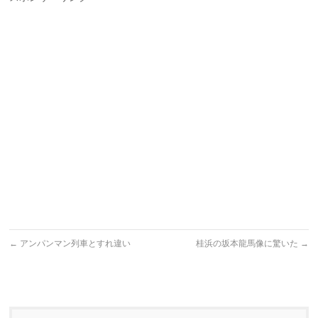
←
アンパンマン列車とすれ違い
桂浜の坂本龍馬像に驚いた
→