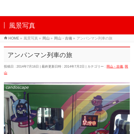
風景写真
HOME
»
風景写真
»
岡山
»
岡山・吉備
»
アンパンマン列車の旅
アンパンマン列車の旅
投稿日 : 2014年7月16日
最終更新日時 : 2014年7月2日
カテゴリー :
岡山・吉備
,
岡
山