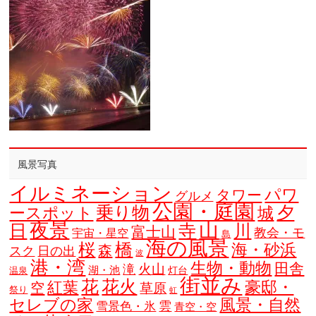
風景写真
イルミネーション
パワ
タワー
グルメ
公園・庭園
乗り物
夕
ースポット
城
夜景
山
寺
日
川
富士山
教会・モ
宇宙・星空
島
海の風景
橋
桜
海・砂浜
森
スク
日の出
波
港・湾
生物・動物
田舎
火山
滝
湖・池
灯台
温泉
街並み
花
花火
豪邸・
紅葉
空
草原
祭り
虹
セレブの家
風景・自然
雲
雪景色・氷
青空・空