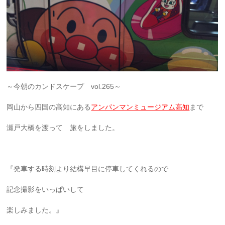
～今朝のカンドスケープ vol.265～
岡山から四国の高知にある
アンパンマンミュージアム高知
まで
瀬戸大橋を渡って 旅をしました。
『発車する時刻より結構早目に停車してくれるので
記念撮影をいっぱいして
楽しみました。』