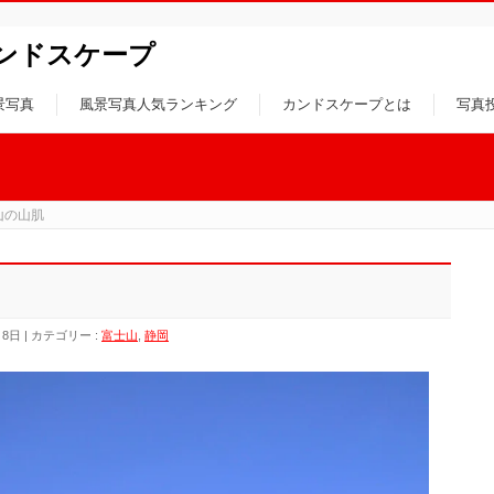
ンドスケープ
景写真
風景写真人気ランキング
カンドスケープとは
写真
山の山肌
月8日
カテゴリー :
富士山
,
静岡