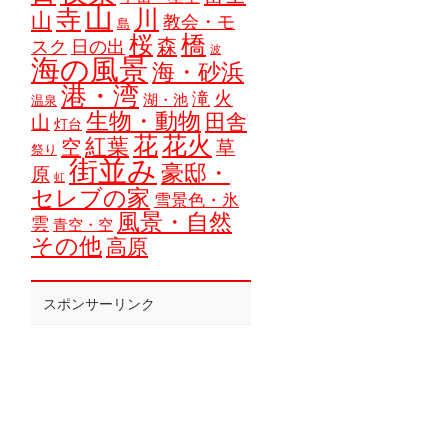
山
寺
川
山
教会・モ
島
橋
桜
森
スク
日の出
波
海の風景
海・砂浜
港・湾
火
滝
湖・池
温泉
生物・動物
田舎
山
灯台
花
花火
紅葉
空
草
祭り
街並み
豪邸・
原
虹
セレブの家
雪景色・氷
風景・自然
雲
青空・空
その他
高原
スポンサーリンク