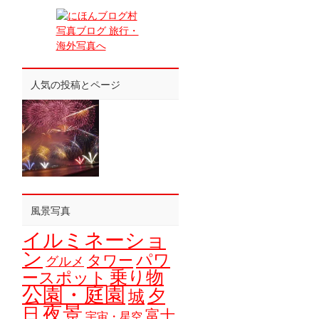
人気の投稿とページ
風景写真
イルミネーショ
ン
パワ
タワー
グルメ
乗り物
ースポット
公園・庭園
夕
城
夜景
日
富士
宇宙・星空