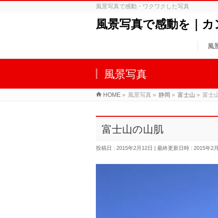
風景写真で感動・ワクワクした写真
風景写真で感動を｜カ
風
風景写真
HOME
»
風景写真
»
静岡
»
富士山
»
富士
富士山の山肌
投稿日 : 2015年2月12日
最終更新日時 : 2015年2