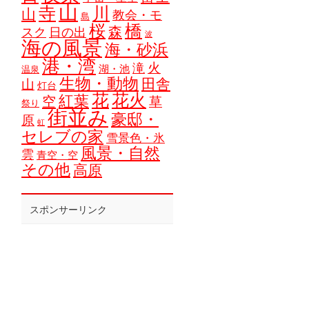
山
寺
川
山
教会・モ
島
橋
桜
森
スク
日の出
波
海の風景
海・砂浜
港・湾
火
滝
湖・池
温泉
生物・動物
田舎
山
灯台
花
花火
紅葉
空
草
祭り
街並み
豪邸・
原
虹
セレブの家
雪景色・氷
風景・自然
雲
青空・空
その他
高原
スポンサーリンク