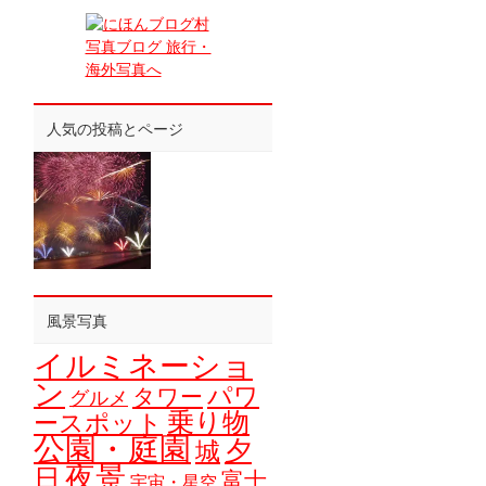
人気の投稿とページ
風景写真
イルミネーショ
ン
パワ
タワー
グルメ
乗り物
ースポット
公園・庭園
夕
城
夜景
日
富士
宇宙・星空