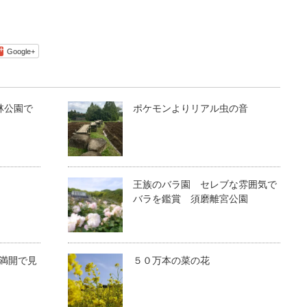
Google+
林公園で
ポケモンよりリアル虫の音
王族のバラ園 セレブな雰囲気で
バラを鑑賞 須磨離宮公園
満開で見
５０万本の菜の花