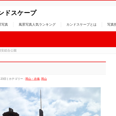
ンドスケープ
景写真
風景写真人気ランキング
カンドスケープとは
写真
浦安総合公園
月23日
カテゴリー :
岡山・吉備
,
岡山