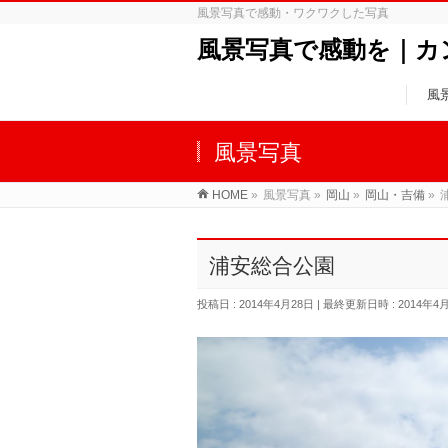
風景写真で感動・ワクワクした写真
風景写真で感動を｜カ
風
風景写真
HOME
»
風景写真
»
岡山
»
岡山・吉備
»
浦安総合公園
投稿日 : 2014年4月28日
最終更新日時 : 2014年4