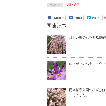
投稿タグ
公園・庭園
Facebook
Hatena
twitter
関連記事
珍しい梅の花を発見!!梅
雨上がりのハナショウブ
岡本桜守公園の桜がほぼ
ごろでした。